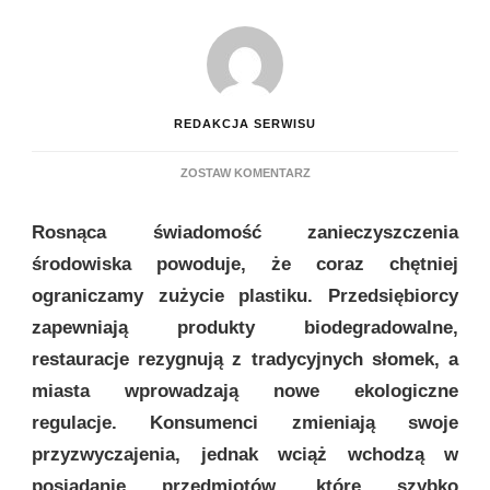
REDAKCJA SERWISU
DO
ZOSTAW KOMENTARZ
EKOLOGICZNA
REWOLUCJA
Rosnąca świadomość zanieczyszczenia
W
DOMU,
środowiska powoduje, że coraz chętniej
CZYLI
ograniczamy zużycie plastiku. Przedsiębiorcy
JAK
OGRANICZYĆ
zapewniają produkty biodegradowalne,
ZUŻYCIE
restauracje rezygnują z tradycyjnych słomek, a
PLASTIKU
miasta wprowadzają nowe ekologiczne
regulacje. Konsumenci zmieniają swoje
przyzwyczajenia, jednak wciąż wchodzą w
posiadanie przedmiotów, które szybko