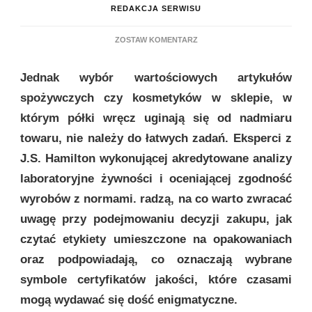
REDAKCJA SERWISU
DO
ZOSTAW KOMENTARZ
JAK
CZYTAĆ
Jednak wybór wartościowych artykułów
ETYKIETY
NA
spożywczych czy kosmetyków w sklepie, w
OPAKOWANIACH
którym półki wręcz uginają się od nadmiaru
towaru, nie należy do łatwych zadań. Eksperci z
J.S. Hamilton wykonującej akredytowane analizy
laboratoryjne żywności i oceniającej zgodność
wyrobów z normami. radzą, na co warto zwracać
uwagę przy podejmowaniu decyzji zakupu, jak
czytać etykiety umieszczone na opakowaniach
oraz podpowiadają, co oznaczają wybrane
symbole certyfikatów jakości, które czasami
mogą wydawać się dość enigmatyczne.