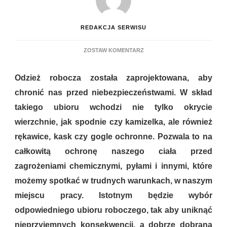
REDAKCJA SERWISU
DO
ZOSTAW KOMENTARZ
CZYM
CHARAKTERYZUJE
Odzież robocza została zaprojektowana, aby
SIĘ
DOBRA
chronić nas przed niebezpieczeństwami. W skład
ODZIEŻ
takiego ubioru wchodzi nie tylko okrycie
ROBOCZA?
wierzchnie, jak spodnie czy kamizelka, ale również
rękawice, kask czy gogle ochronne. Pozwala to na
całkowitą ochronę naszego ciała przed
zagrożeniami chemicznymi, pyłami i innymi, które
możemy spotkać w trudnych warunkach, w naszym
miejscu pracy. Istotnym będzie wybór
odpowiedniego ubioru roboczego, tak aby uniknąć
nieprzyjemnych konsekwencji, a dobrze dobrana