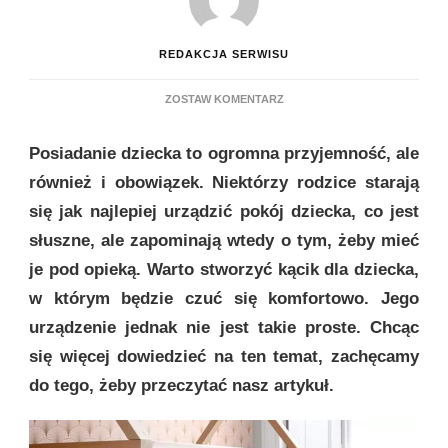
REDAKCJA SERWISU
DO
ZOSTAW KOMENTARZ
KĄCIK
DLA
Posiadanie dziecka to ogromna przyjemność, ale
DZIECKA
W
również i obowiązek. Niektórzy rodzice starają
SALONIE
się jak najlepiej urządzić pokój dziecka, co jest
–
JAK
słuszne, ale zapominają wtedy o tym, żeby mieć
URZĄDZIĆ?
je pod opieką. Warto stworzyć kącik dla dziecka,
w którym będzie czuć się komfortowo. Jego
urządzenie jednak nie jest takie proste. Chcąc
się więcej dowiedzieć na ten temat, zachęcamy
do tego, żeby przeczytać nasz artykuł.