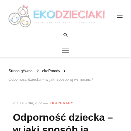
EKOdzieciaki
Strona główna
ekoPorady
Odporność dziecka – w jaki sposób ją wzmocnić?
25 STYCZNIA, 2022
EKOPORADY
Odporność dziecka –
w jaki sposób ją