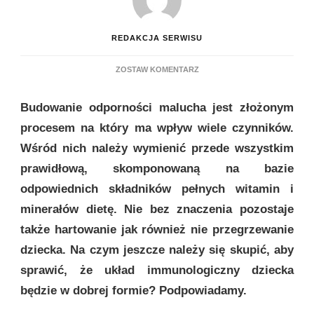
REDAKCJA SERWISU
DO
ZOSTAW KOMENTARZ
ODPORNOŚĆ
DZIECKA
Budowanie odporności malucha jest złożonym
–
W
procesem na który ma wpływ wiele czynników.
JAKI
Wśród nich należy wymienić przede wszystkim
SPOSÓB
JĄ
prawidłową, skomponowaną na bazie
WZMOCNIĆ?
odpowiednich składników pełnych witamin i
minerałów dietę. Nie bez znaczenia pozostaje
także hartowanie jak również nie przegrzewanie
dziecka. Na czym jeszcze należy się skupić, aby
sprawić, że układ immunologiczny dziecka
będzie w dobrej formie? Podpowiadamy.