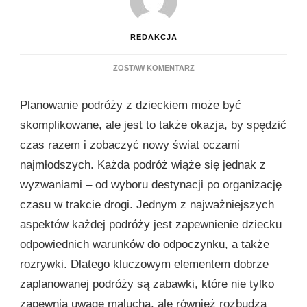
REDAKCJA
DO
ZOSTAW KOMENTARZ
JAKIE
ZABAWKI
Planowanie podróży z dzieckiem może być
ZABRAĆ
W
skomplikowane, ale jest to także okazja, by spędzić
PODRÓŻ
czas razem i zobaczyć nowy świat oczami
Z
DZIECKIEM?
najmłodszych. Każda podróż wiąże się jednak z
wyzwaniami – od wyboru destynacji po organizację
czasu w trakcie drogi. Jednym z najważniejszych
aspektów każdej podróży jest zapewnienie dziecku
odpowiednich warunków do odpoczynku, a także
rozrywki. Dlatego kluczowym elementem dobrze
zaplanowanej podróży są zabawki, które nie tylko
zapewnią uwagę malucha, ale również rozbudzą