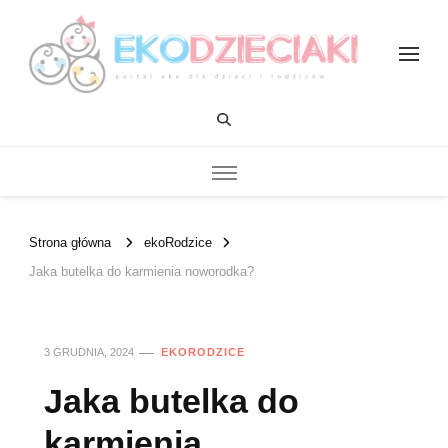
EKOdzieciaki
Strona główna
ekoRodzice
Jaka butelka do karmienia noworodka?
3 GRUDNIA, 2024
EKORODZICE
Jaka butelka do
karmienia