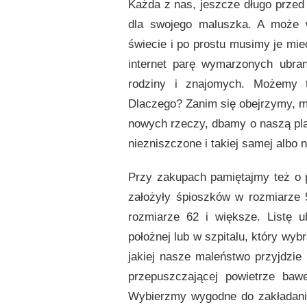
UBRANKA
Każda z nas, jeszcze długo przed
DLA
dla swojego maluszka. A może w
TWOJEGO
DZIECKA
świecie i po prostu musimy je mi
I
internet parę wymarzonych ubra
WASZEJ
PLANETY
rodziny i znajomych. Możemy 
Dlaczego? Zanim się obejrzymy, m
nowych rzeczy, dbamy o naszą pla
niezniszczone i takiej samej albo 
Przy zakupach pamiętajmy też o p
założyły śpioszków w rozmiarze 
rozmiarze 62 i większe. Listę 
położnej lub w szpitalu, który wy
jakiej nasze maleństwo przyjdzie
przepuszczającej powietrze bawe
Wybierzmy wygodne do zakładania 