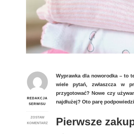
Wyprawka dla noworodka – to te
wiele pytań, zwłaszcza w p
przygotować? Nowe czy używane
REDAKCJA
najdłużej? Oto parę podpowiedz
SERWISU
ZOSTAW
Pierwsze zaku
DO
KOMENTARZ
PIERWSZE