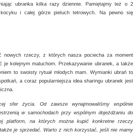
niając ubranka kilka razy dziennie. Pamiętajmy też o 2
, kocyku i całej górze pieluch tetrowych. Na pewno się
ć nowych rzeczy, z których nasza pociecha za moment
ać je kolejnym maluchom. Przekazywanie ubranek, a także
zeniem to swoisty rytuał młodych mam. Wymianki ubrań to
potkań, a coraz popularniejsza idea sharingu ubranek jest
giczna.
cej sfer życia. Od zawsze wynajmowaliśmy wsp
ólnie
rzestrzenią w samochodach przy wspólnym dojeżdżaniu do
ej platform, na których można kupić konkretne rzeczy
także je sprzedać. Warto z nich korzystać, jeśli nie mamy