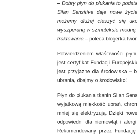
–
Dobry płyn do płukania to podst
Silan Sensitive daje nowe życ
możemy dłużej cieszyć się uko
wyszperaną w szmateksie modn
traktowania
– poleca blogerka Iwo
Potwierdzeniem właściwości płynu
jest certyfikat Fundacji Europejs
jest przyjazne dla środowiska – 
ubrania, dbajmy o środowisko!
Płyn do płukania tkanin Silan Sen
wyjątkową miękkość ubrań, chroni
mniej się elektryzują. Dzięki nowe
odpowiedni dla niemowląt i ale
Rekomendowany przez Fundację E