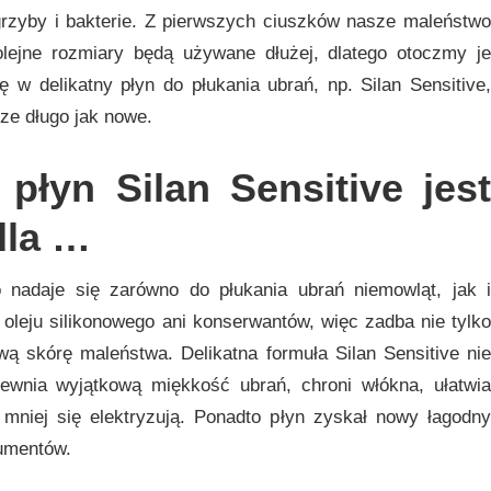
 grzyby i bakterie. Z pierwszych ciuszków nasze maleństwo
olejne rozmiary będą używane dłużej, dlatego otoczmy je
 w delikatny płyn do płukania ubrań, np. Silan Sensitive,
ze długo jak nowe.
 płyn Silan Sensitive jest
dla …
o nadaje się zarówno do płukania ubrań niemowląt, jak i
 oleju silikonowego ani konserwantów, więc zadba nie tylko
wą skórę maleństwa. Delikatna formuła Silan Sensitive nie
ewnia wyjątkową miękkość ubrań, chroni włókna, ułatwia
 mniej się elektryzują. Ponadto płyn zyskał nowy łagodny
umentów.