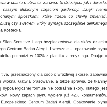
awa w dbaniu o ubrania, zar
ówno te dziecięce, jak i dorosłe.
ie naszym ulubionym częściom garderoby. Dzięki niemu
chanymi śpioszkami, kt
óre trzeba co chwilę zmieniać
ą
bluzą czy swetrem, kt
óry wymaga szczeg
ólnie delikatneg
na Kostecka.
 Silan Sensitive i jego bezpieczeństwa dla skóry dziecka
kiego Centrum Badań Alergii. I wreszcie – opakowanie płynu
butelka pochodzi w 100% z plastiku z recyklingu. Dbając o
sitive, przeznaczony dla osób o wrażliwej skórze, zapewnia
 włókna, ułatwia prasowanie, a także sprawia, że tkaniny
j hypoalergicznej formule nie podrażnia skóry, dlatego jest
rgików. Nowy zapach płynu wybiera już 42% konsumentów.
uropejskiego Centrum Badań Alergii. Opakowanie płynu