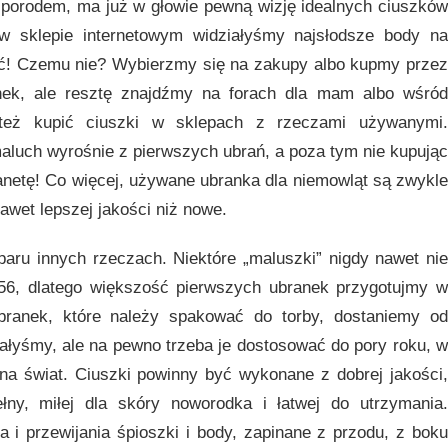
 porodem, ma już w głowie pewną wizję idealnych ciuszków
 sklepie internetowym widziałyśmy najsłodsze body na
eć! Czemu nie? Wybierzmy się na zakupy albo kupmy przez
nek, ale resztę znajdźmy na forach dla mam albo wśród
też kupić ciuszki w sklepach z rzeczami używanymi.
aluch wyrośnie z pierwszych ubrań, a poza tym nie kupując
netę! Co więcej, używane ubranka dla niemowląt są zwykle
nawet lepszej jakości niż nowe.
aru innych rzeczach. Niektóre „maluszki” nigdy nawet nie
56, dlatego większość pierwszych ubranek przygotujmy w
ubranek, które należy spakować do torby, dostaniemy od
brałyśmy, ale na pewno trzeba je dostosować do pory roku, w
 na świat. Ciuszki powinny być wykonane z dobrej jakości,
łny, miłej dla skóry noworodka i łatwej do utrzymania.
i przewijania śpioszki i body, zapinane z przodu, z boku