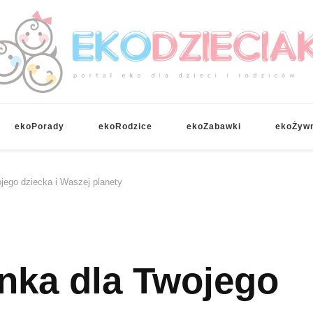
EKOdzieciaki
ekoPorady
ekoRodzice
ekoZabawki
ekoŻyw
jego dziecka i Waszej planety
nka dla Twojego