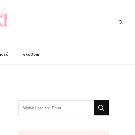
ność
ekoDom
Szukasz
czegoś?