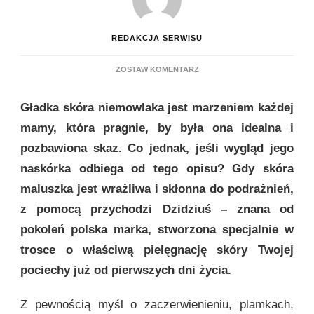
REDAKCJA SERWISU
DO
ZOSTAW KOMENTARZ
DZIDZIUŚ
–
Gładka skóra niemowlaka jest marzeniem każdej
W
TROSCE
mamy, która pragnie, by była ona idealna i
O
pozbawiona skaz. Co jednak, jeśli wygląd jego
BEZPIECZEŃSTWO
SKÓRY
naskórka odbiega od tego opisu? Gdy skóra
TWOJEGO
maluszka jest wrażliwa i skłonna do podrażnień,
DZIECKA
z pomocą przychodzi Dzidziuś – znana od
pokoleń polska marka, stworzona specjalnie w
trosce o właściwą pielęgnację skóry Twojej
pociechy już od pierwszych dni życia.
Z pewnością myśl o zaczerwienieniu, plamkach,