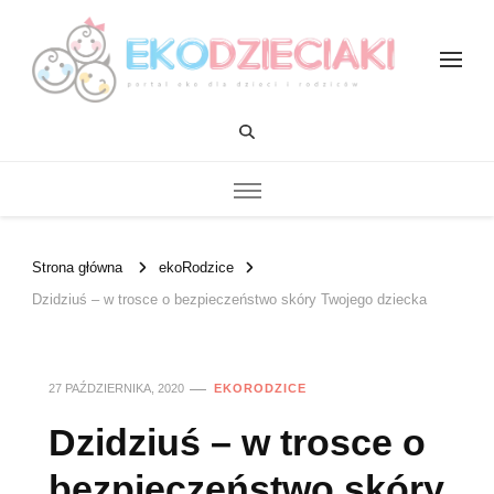
EKOdzieciaki
Strona główna
ekoRodzice
Dzidziuś – w trosce o bezpieczeństwo skóry Twojego dziecka
27 PAŹDZIERNIKA, 2020
EKORODZICE
Dzidziuś – w trosce o
bezpieczeństwo skóry