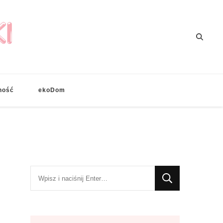
ność
ekoDom
Szukasz
czegoś?