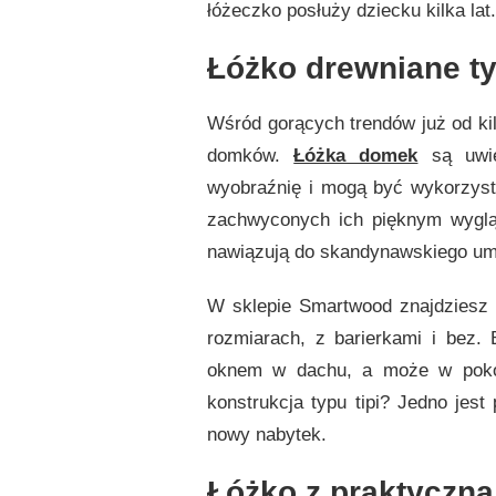
łóżeczko posłuży dziecku kilka lat
Łóżko drewniane t
Wśród gorących trendów już od kil
domków.
Łóżka domek
są uwi
wyobraźnię i mogą być wykorzysty
zachwyconych ich pięknym wyglą
nawiązują do skandynawskiego umił
W sklepie Smartwood znajdziesz 
rozmiarach, z barierkami i bez.
oknem w dachu, a może w pokoj
konstrukcja typu tipi? Jedno jes
nowy nabytek.
Łóżko z praktyczną