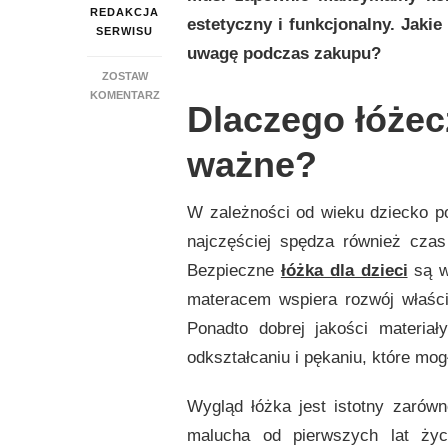
REDAKCJA
estetyczny i funkcjonalny. Jakie
SERWISU
uwagę podczas zakupu?
ZOSTAW
DO
KOMENTARZ
Dlaczego łóżecz
JAKIE
ŁÓŻECZKO
ważne?
DLA
DZIECKA
KUPIĆ
W
W zależności od wieku dziecko p
2024
najczęściej spędza również cza
ROKU
I
Bezpieczne
łóżka dla dzieci
są w
NA
materacem wspiera rozwój właśc
CO
ZWRÓCIĆ
Ponadto dobrej jakości materiał
UWAGĘ
odkształcaniu i pękaniu, które mo
PODCZAS
ZAKUPU?
Wygląd łóżka jest istotny zarówno
malucha od pierwszych lat życ