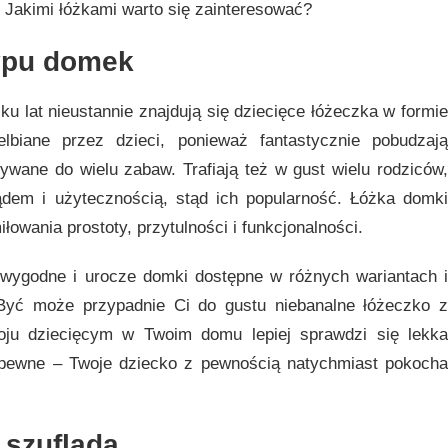
. Jakimi łóżkami warto się zainteresować?
ypu domek
ku lat nieustannie znajdują się dziecięce łóżeczka w formie
elbiane przez dzieci, ponieważ fantastycznie pobudzaj
wane do wielu zabaw. Trafiają też w gust wielu rodziców,
dem i użytecznością, stąd ich popularność. Łóżka domki
owania prostoty, przytulności i funkcjonalności.
wygodne i urocze domki dostępne w różnych wariantach i
 Być może przypadnie Ci do gustu niebanalne łóżeczko z
u dziecięcym w Twoim domu lepiej sprawdzi się lekka
t pewne – Twoje dziecko z pewnością natychmiast pokocha
 szufladą