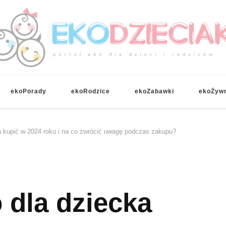
EKOdzieciaki
ekoPorady
ekoRodzice
ekoZabawki
ekoŻyw
a kupić w 2024 roku i na co zwrócić uwagę podczas zakupu?
 dla dziecka