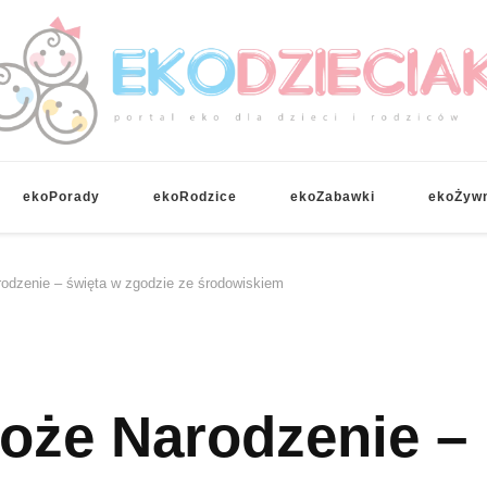
EKOdzieciaki
ekoPorady
ekoRodzice
ekoZabawki
ekoŻyw
odzenie – święta w zgodzie ze środowiskiem
oże Narodzenie –