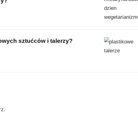
cy?
owych sztućców i talerzy?
rz.