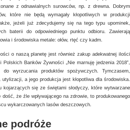
konane z odnawialnych surowców, np. z drewna. Dobrym
ów, które nie będą wymagały kłopotliwych w produkcji
dnakże, jeżeli już zdecydujemy się na tego typu upominek,
ych baterii do odpowiedniego punktu odbioru. Zawierają
owia i środowiska metale: ołów, rtęć czy kadm.
ości o naszą planetę jest również zakup adekwatnej ilości
ji Polskich Banków Żywności „Nie marnuję jedzenia 2018”,
ę do wyrzucania produktów spożywczych. Tymczasem,
tylizacji, a jego produkcja jest kłopotliwa dla środowiska.
 kojarzących się ze świętami słodyczy, które wytwarzane
e dość, że źle wpływającego na zdrowie, to produkowanego
ejscu wykarczowanych lasów deszczowych.
ne podróże