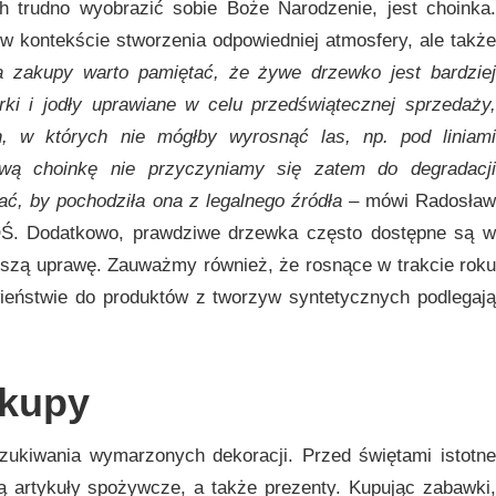
 trudno wyobrazić sobie Boże Narodzenie, jest choinka.
w kontekście stworzenia odpowiedniej atmosfery, ale także
a zakupy warto pamiętać, że żywe drzewko jest bardzie
ki i jodły uprawiane w celu przedświątecznej sprzedaży,
, w których nie mógłby wyrosnąć las, np. pod liniami
ywą choinkę nie przyczyniamy się zatem do degradacji
ać, by pochodziła ona z legalnego źródła
– mówi Radosław
OŚ. Dodatkowo, prawdziwe drzewka często dostępne są w
ejszą uprawę. Zauważmy również, że rosnące w trakcie roku
iwieństwie do produktów z tworzyw syntetycznych podlegają
akupy
zukiwania wymarzonych dekoracji. Przed świętami istotne
ą artykuły spożywcze, a także prezenty. Kupując zabawki,