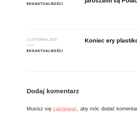
jaroszami są Pola
EKOAKTUALNOŚCI
Koniec ery plastik
2 LISTOPADA, 2020
EKOAKTUALNOŚCI
Dodaj komentarz
Musisz się
zalogować
, aby móc dodać komenta