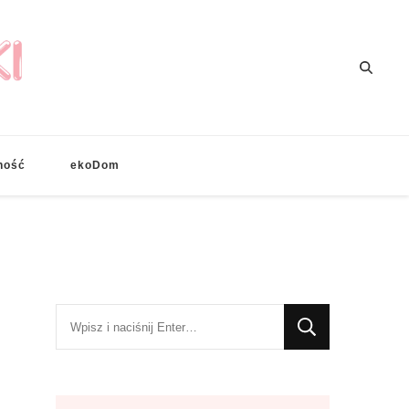
ność
ekoDom
Szukasz
czegoś?