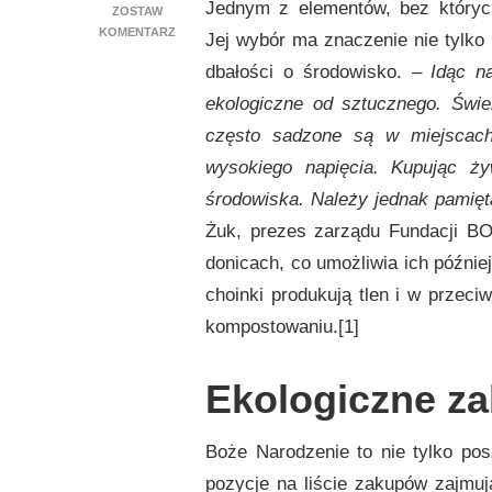
Jednym z elementów, bez których
ZOSTAW
DO
KOMENTARZ
Jej wybór ma znaczenie nie tylko 
EKOLOGICZNE
dbałości o środowisko. –
Idąc n
BOŻE
NARODZENIE
ekologiczne od sztucznego. Świer
–
często sadzone są w miejscach
ŚWIĘTA
W
wysokiego napięcia. Kupując ż
ZGODZIE
środowiska. Należy jednak pamięt
ZE
ŚRODOWISKIEM
Żuk, prezes zarządu Fundacji B
donicach, co umożliwia ich późni
choinki produkują tlen i w przec
kompostowaniu.[1]
Ekologiczne z
Boże Narodzenie to nie tylko pos
pozycje na liście zakupów zajmuj