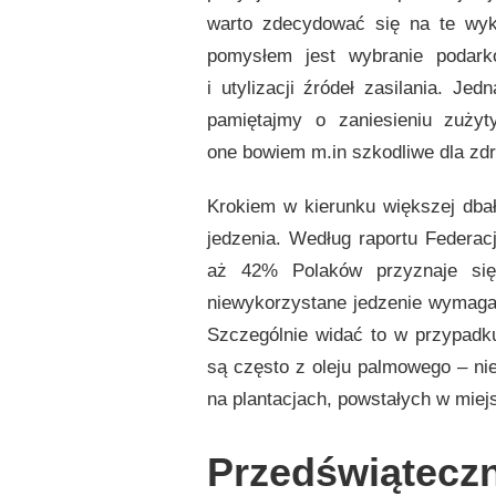
warto zdecydować się na te wy
pomysłem jest wybranie podark
i utylizacji źródeł zasilania. Je
pamiętajmy o zaniesieniu zużyt
one bowiem m.in szkodliwe dla zdr
Krokiem w kierunku większej dbał
jedzenia. Według raportu Federac
aż 42% Polaków przyznaje si
niewykorzystane jedzenie wymaga u
Szczególnie widać to w przypadku
są często z oleju palmowego – ni
na plantacjach, powstałych w mi
Przedświątecz