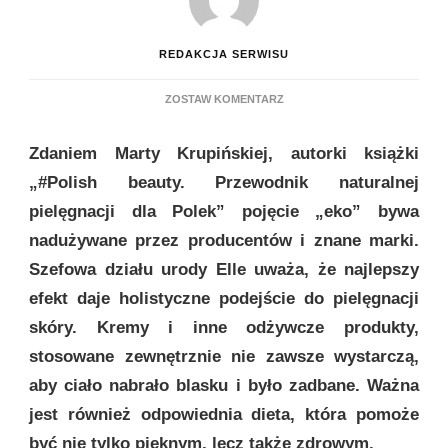
REDAKCJA SERWISU
DO
ZOSTAW KOMENTARZ
KOSMETYK
EKO
Zdaniem Marty Krupińskiej, autorki książki
NIE
ZAWSZE
„#Polish beauty. Przewodnik naturalnej
JEST
pielęgnacji dla Polek” pojęcie „eko” bywa
NATURALNY
CZY
nadużywane przez producentów i znane marki.
WEGAŃSKI
Szefowa działu urody Elle uważa, że najlepszy
efekt daje holistyczne podejście do pielęgnacji
skóry. Kremy i inne odżywcze produkty,
stosowane zewnętrznie nie zawsze wystarczą,
aby ciało nabrało blasku i było zadbane. Ważna
jest również odpowiednia dieta, która pomoże
być nie tylko pięknym, lecz także zdrowym.