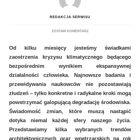
REDAKCJA SERWISU
DO
ZOSTAW KOMENTARZ
EKOLOGICZNE
TRENDY
Od kilku miesięcy jesteśmy świadkami
W
ARCHITEKTURZE
zaostrzenia kryzysu klimatycznego będącego
I
bezpośrednim wynikiem ekspansywnej
DESIGNIE
NA
działalności człowieka. Najnowsze badania i
ROK
przewidywania naukowców nie pozostawiają
2020
złudzeń – tylko konkretne i radykalne kroki mogą
powstrzymać galopującą degradację środowiska.
Świadomość zmian, które muszą nastąpić
dotyka niemal każdej sfery naszego życia.
Przedstawiamy kilka wybranych trendów
architektonicznych oraz wnętrzarskich na rok