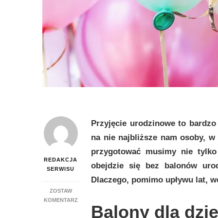
Przyjęcie urodzinowe to bardz
na nie najbliższe nam osoby, w
przygotować musimy nie tylko 
REDAKCJA
obejdzie się bez balonów uro
SERWISU
Dlaczego, pomimo upływu lat, w
ZOSTAW
DO
KOMENTARZ
Balony dla dziec
BALONOWE