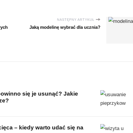
NASTĘPNY ARTYKUŁ
rych
Jaką modelinę wybrać dla ucznia?
powinno się je usunąć? Jakie
ze?
ięca – kiedy warto udać się na