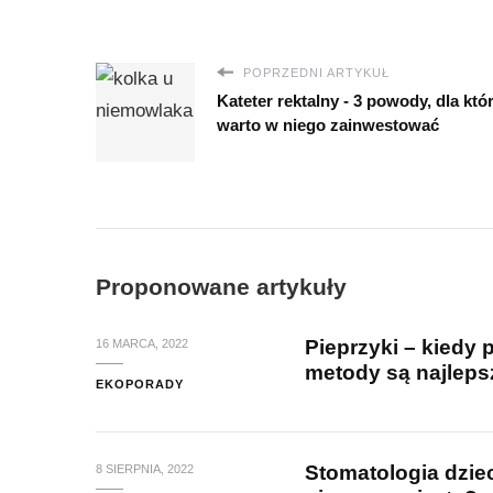
POPRZEDNI ARTYKUŁ
Kateter rektalny - 3 powody, dla któ
warto w niego zainwestować
Proponowane artykuły
Pieprzyki – kiedy 
16 MARCA, 2022
metody są najleps
EKOPORADY
Stomatologia dziec
8 SIERPNIA, 2022