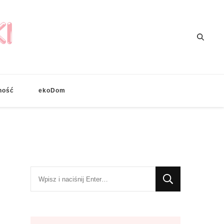
ność
ekoDom
Szukasz
czegoś?