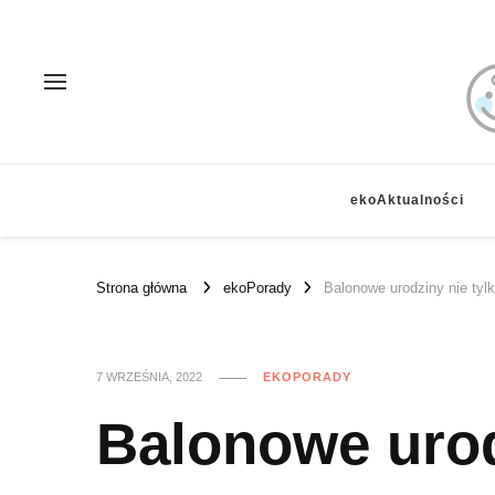
ekoAktualności
Strona główna
ekoPorady
Balonowe urodziny nie tyl
7 WRZEŚNIA, 2022
EKOPORADY
Balonowe urod