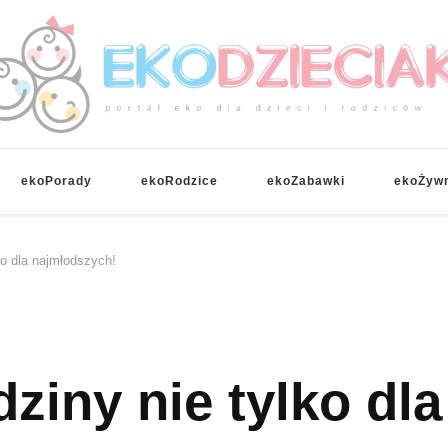
EKOdzieciaki
ekoPorady
ekoRodzice
ekoZabawki
ekoŻyw
ko dla najmłodszych!
ziny nie tylko dla