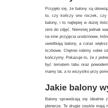
URODZINY
NIE
Przyjęło się, że balony są obowi
TYLKO
DLA
to, czy kończy ono roczek, czy 
NAJMŁODSZYCH!
balony, i to najlepiej w dużej ilo
nimi do zdjęć. Niemniej jednak wa
na inne przyjęcia urodzinowe, któr
uwielbiają balony, a coraz więks
liczbowe. Chętnie robimy sobie zd
kończymy. Pokazuje to, że z jednej
być tematem tabu oraz powodem 
mamy lat, a to wszystko przy pomo
Jakie balony w
Balony sprawdzają się idealnie
plenerze. Te drugie zwykle mają 