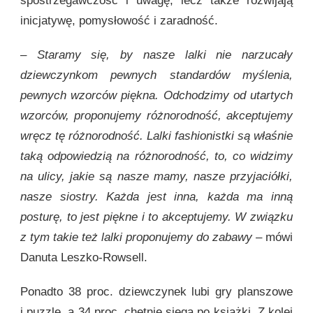
spostrzegawczość i uwagę, lecz także rozwijają
inicjatywę, pomysłowość i zaradność.
– Staramy się, by nasze lalki nie narzucały
dziewczynkom pewnych standardów myślenia,
pewnych wzorców piękna. Odchodzimy od utartych
wzorców, proponujemy różnorodność, akceptujemy
wręcz tę różnorodność. Lalki fashionistki są właśnie
taką odpowiedzią na różnorodność, to, co widzimy
na ulicy, jakie są nasze mamy, nasze przyjaciółki,
nasze siostry. Każda jest inna, każda ma inną
posturę, to jest piękne i to akceptujemy. W związku
z tym takie też lalki proponujemy do zabawy
– mówi
Danuta Leszko-Rowsell.
Ponadto 38 proc. dziewczynek lubi gry planszowe
i puzzle, a 34 proc. chętnie sięga po książki. Z kolei