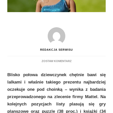
REDAKCJA SERWISU
DO
ZOSTAW KOMENTARZ
LALKI,
KLOCKI
Blisko połowa dziewczynek chętnie bawi się
I
SAMOCHODZIKI
lalkami i właśnie takiego prezentu najbardziej
NAJBARDZIEJ
oczekuje one pod choinką – wynika z badania
OCZEKIWANYMI
PREZENTAMI
przeprowadzonego na zlecenie firmy Mattel. Na
POD
kolejnych pozycjach listy plasują się gry
CHOINKĄ
planszowe oraz puzzle (38 proc.) i książki (34