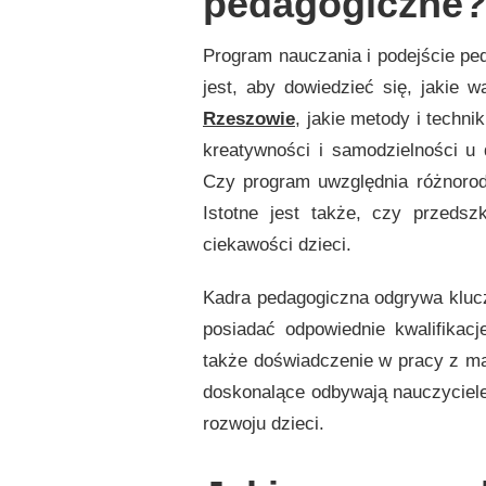
pedagogiczne
WYBRAĆ
NAJLEPSZE
PRZEDSZKOLE?
Program nauczania i podejście pe
jest, aby dowiedzieć się, jakie w
Rzeszowie
, jakie metody i techni
kreatywności i samodzielności u 
Czy program uwzględnia różnorodn
Istotne jest także, czy przedsz
ciekawości dzieci.
Kadra pedagogiczna odgrywa klucz
posiadać odpowiednie kwalifikacj
także doświadczenie w pracy z mał
doskonalące odbywają nauczyciele
rozwoju dzieci.