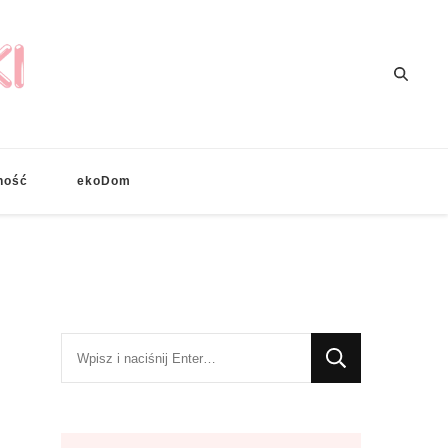
ność
ekoDom
Szukasz
czegoś?