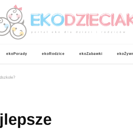
EKOdzieciaki
ekoPorady
ekoRodzice
ekoZabawki
ekoŻyw
edszkole?
jlepsze