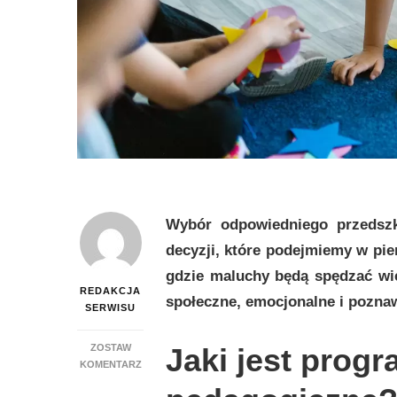
Wybór odpowiedniego przedszk
decyzji, które podejmiemy w pie
gdzie maluchy będą spędzać wie
REDAKCJA
społeczne, emocjonalne i pozna
SERWISU
ZOSTAW
Jaki jest progr
DO
KOMENTARZ
JAK