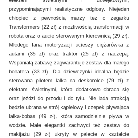
efektami świetlnymi i dźwiękowymi,
przypominającymi realistyczne odgłosy. Niejeden
chłopiec z pewnością marzy też o zegarku
Transformers (22 zł) z możliwością transformacji w
robota oraz o aucie sterowanym kierownicą (29 zł).
Młodego fana motoryzacji ucieszy ciężarówka z
autami (35 zł) oraz traktor (25 zł) z naczepą.
Wspaniałą zabawę zagwarantuje zestaw dla małego
bohatera (33 zł). Dla dziewczynki idealna będzie
sterowana pilotem lalka na deskorolce (79 zł) z
efektami świetlnymi, która dodatkowo obraca się
oraz jeździ do przodu i do tyłu. Nie lada atrakcją
będzie ubrana w strój kąpielowy i czepek pływająca
lalka-bobas (49 zł), która samodzielnie pływa w
wodzie. Małe elegantki zachwyci też zestaw do
makijażu (29 zł) ukryty w palecie w kształcie