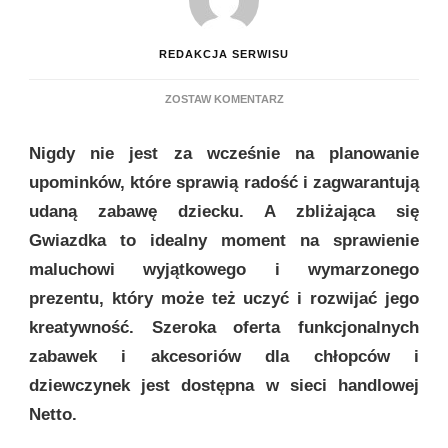
REDAKCJA SERWISU
DO
ZOSTAW KOMENTARZ
CZAS
NA
Nigdy nie jest za wcześnie na planowanie
PREZENTY
–
upominków, które sprawią radość i zagwarantują
NETTO
udaną zabawę dziecku. A zbliżająca się
Z
MYŚLĄ
Gwiazdka to idealny moment na sprawienie
O
maluchowi wyjątkowego i wymarzonego
NAJMŁODSZYCH
prezentu, który może też uczyć i rozwijać jego
kreatywność. Szeroka oferta funkcjonalnych
zabawek i akcesoriów dla chłopców i
dziewczynek jest dostępna w sieci handlowej
Netto.