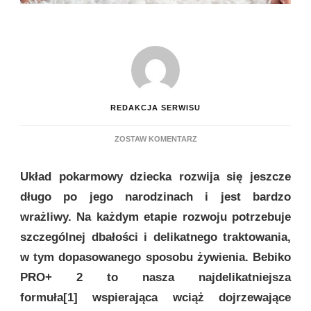
REDAKCJA SERWISU
DO
ZOSTAW KOMENTARZ
BEBIKO
PRO+
Układ pokarmowy dziecka rozwija się jeszcze
2
–
długo po jego narodzinach i jest bardzo
NASZA
wrażliwy. Na każdym etapie rozwoju potrzebuje
NAJDELIKATNIEJSZA
FORMUŁA*
szczególnej dbałości i delikatnego traktowania,
DLA
w tym dopasowanego sposobu żywienia. Bebiko
MALUTKICH
BRZUSZKÓW
PRO+ 2 to nasza najdelikatniejsza
formuła[1] wspierająca wciąż dojrzewające