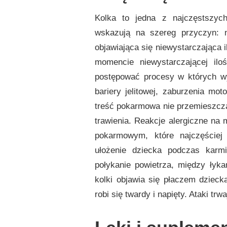
RADZIĆ
SOBIE
Kolka to jedna z najczęstszych
Z
KOLKĄ
wskazują na szereg przyczyn: n
U
objawiająca się niewystarczająca 
DZIECI?
momencie niewystarczającej ilo
postępować procesy w których wy
bariery jelitowej, zaburzenia mot
treść pokarmowa nie przemieszcza
trawienia. Reakcje alergiczne na
pokarmowym, które najczęściej
ułożenie dziecka podczas karmi
połykanie powietrza, między łyk
kolki objawia się płaczem dzieck
robi się twardy i napięty. Ataki tr