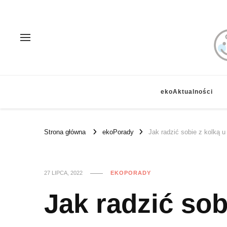
ekoAktualności
Strona główna
ekoPorady
Jak radzić sobie z kolką u
27 LIPCA, 2022
EKOPORADY
Jak radzić sob