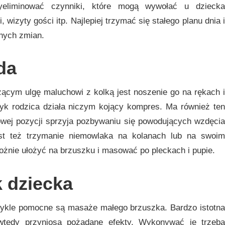
eliminować czynniki, które mogą wywołać u dziecka
 wizyty gości itp. Najlepiej trzymać się stałego planu dnia i
nych zmian.
da
ym ulgę maluchowi z kolką jest noszenie go na rękach i
otyk rodzica działa niczym kojący kompres. Ma również ten
owej pozycji sprzyja pozbywaniu się powodujących wzdęcia
st też trzymanie niemowlaka na kolanach lub na swoim
ożnie ułożyć na brzuszku i masować po pleckach i pupie.
 dziecka
wykle pomocne są masaże małego brzuszka. Bardzo istotna
 wtedy przyniosą pożądane efekty. Wykonywać je trzeba