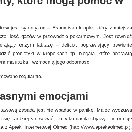
nty, które mogą pomóc w
eków jest symetykon – Espumisan krople, który zmniejsza
jsza ilość gazów w przewodzie pokarmowym. Jest również
rający enzym laktazę – delicol, poprawiający trawienie
zić probiotyki w kropelkach np. biogaia, które poprawią
ym maluszka i wzmocnią jego odporność.
jmowane regularnie.
łasnymi emocjami
dstawową zasadą jest nie wpadać w panikę. Malec wyczuwa
 się bardziej stresować, co tylko nasila objawy – informuje
a z Apteki Internetowej Olmed (
http://www.aptekaolmed.pl
).