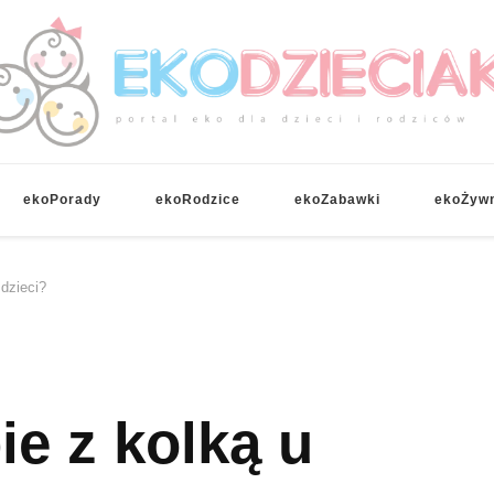
EKOdzieciaki
ekoPorady
ekoRodzice
ekoZabawki
ekoŻyw
 dzieci?
ie z kolką u