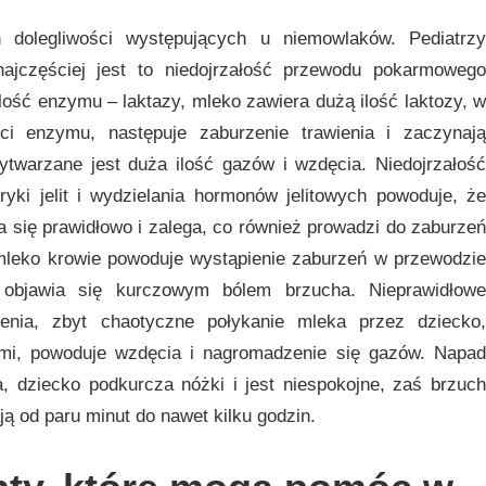
 dolegliwości występujących u niemowlaków. Pediatrzy
ajczęściej jest to niedojrzałość przewodu pokarmowego
ilość enzymu – laktazy, mleko zawiera dużą ilość laktozy, w
ści enzymu, następuje zaburzenie trawienia i zaczynają
twarzane jest duża ilość gazów i wzdęcia. Niedojrzałość
oryki jelit i wydzielania hormonów jelitowych powoduje, że
 się prawidłowo i zalega, co również prowadzi do zaburzeń
 mleko krowie powoduje wystąpienie zaburzeń w przewodzie
 objawia się kurczowym bólem brzucha. Nieprawidłowe
enia, zbyt chaotyczne połykanie mleka przez dziecko,
ami, powoduje wzdęcia i nagromadzenie się gazów. Napad
a, dziecko podkurcza nóżki i jest niespokojne, zaś brzuch
wają od paru minut do nawet kilku godzin.