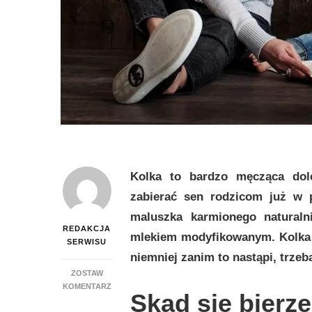
Kolka to bardzo męcząca dol
zabierać sen rodzicom już w 
maluszka karmionego naturaln
REDAKCJA
mlekiem modyfikowanym. Kolka z
SERWISU
niemniej zanim to nastąpi, trzeba
ZOSTAW
DO
KOMENTARZ
Skąd się bierze
JAK