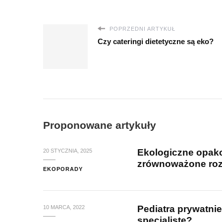
POPRZEDNI ARTYKUŁ
Czy cateringi dietetyczne są eko?
Proponowane artykuły
Ekologiczne opak
20 STYCZNIA, 2025
zrównoważone rozw
EKOPORADY
Pediatra prywatnie
10 MARCA, 2022
specjalistę?