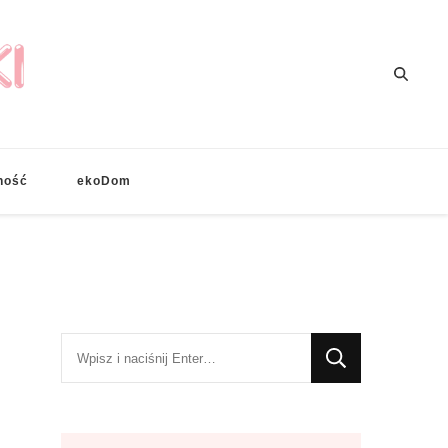
ność
ekoDom
Szukasz
czegoś?