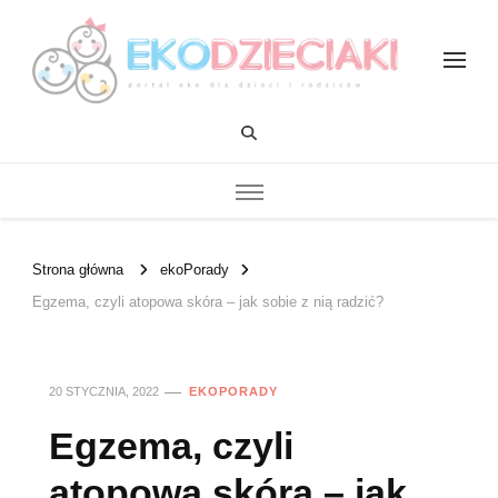
EKOdzieciaki
Strona główna
ekoPorady
Egzema, czyli atopowa skóra – jak sobie z nią radzić?
20 STYCZNIA, 2022
EKOPORADY
Egzema, czyli
atopowa skóra – jak