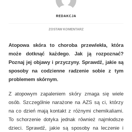
REDAKCJA
DO
ZOSTAW KOMENTARZ
EGZEMA,
CZYLI
Atopowa skóra to choroba przewlekła, która
ATOPOWA
SKÓRA
może dotknąć każdego. Jak ją rozpoznać?
–
Poznaj jej objawy i przyczyny. Sprawdź, jakie są
JAK
SOBIE
sposoby na codzienne radzenie sobie z tym
Z
problemem skórnym.
NIĄ
RADZIĆ?
Z atopowym zapaleniem skóry zmaga się wiele
osób. Szczególnie narażone na AZS są ci, którzy
na co dzień mają kontakt z różnymi chemikaliami.
To schorzenie dotyka jednak również najmłodsze
dzieci. Sprawdź, jakie są sposoby na leczenie i